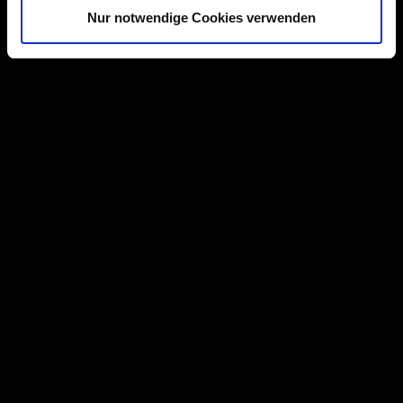
s
Nur notwendige Cookies verwenden
w
a
h
l